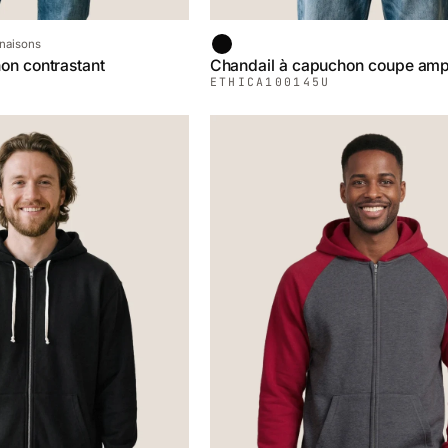
Noir
inaisons
on contrastant
Chandail à capuchon coupe amp
ETHICA
100145U