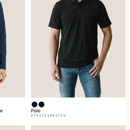
Marin
Noir
me
Polo
ETHICA
100671U