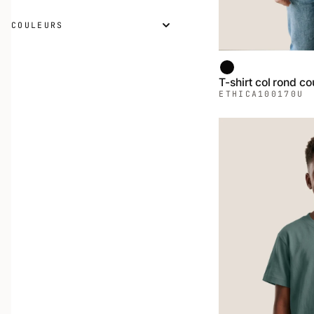
COULEURS
Noir
T-shirt col rond c
ETHICA
100170U