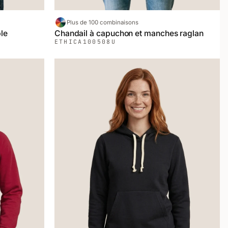
Plus de 100 combinaisons
le
Chandail à capuchon et manches raglan
ETHICA
100508U