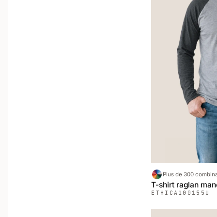
Plus de 300 combin
T-shirt raglan ma
ETHICA
100155U