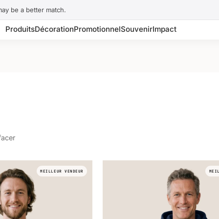
may be a better match.
Produits
Décoration
Promotionnel
Souvenir
Impact
facer
MEILLEUR VENDEUR
MEI