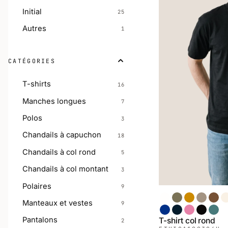
Initial
25
Autres
1
CATÉGORIES
T-shirts
16
Manches longues
7
Polos
3
Chandails à capuchon
18
Chandails à col rond
5
Chandails à col montant
3
Polaires
9
Blanc
Chiné Armée
Moutarde
Sable
Café
S
Manteaux et vestes
9
Royal
Marin
Rose
Noir
Épine
Pantalons
T-shirt col rond
2