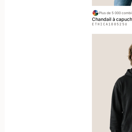
Plus de 5 000 comb
Chandail à capuch
ETHICA
100525U