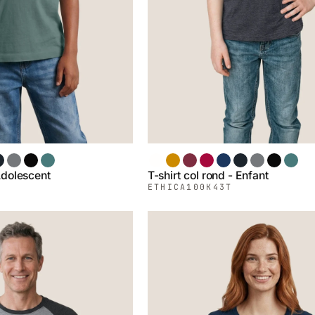
m
hiné Noir
Chiné Gris
Noir
Épinette
Blanc
Moutarde
Bordeaux
Rouge
Denim
Chiné Noir
Chiné Gris
Noir
Épine
 Adolescent
T-shirt col rond - Enfant
ETHICA
100K43T