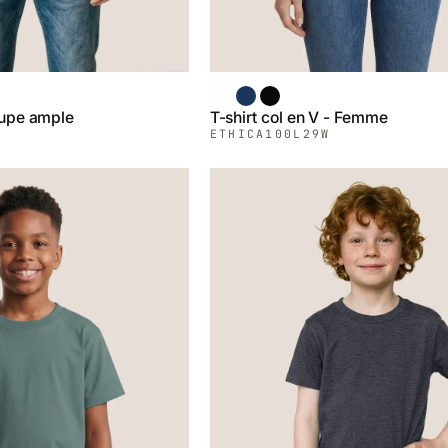
Blanc
Chiné Marin
Noir
oupe ample
T-shirt col en V - Femme
ETHICA
100L29W