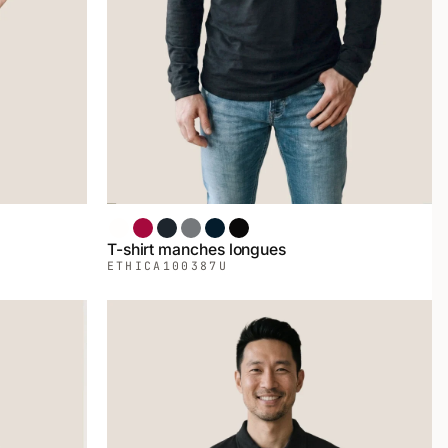
tte
Blanc
Rouge
Chiné Noir
Chiné Gris
Marin
Noir
T-shirt manches longues
ETHICA
100387U