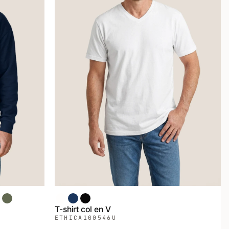
ir
Vert Armée
Blanc
Chiné Marin
Noir
T-shirt col en V
ETHICA
100546U