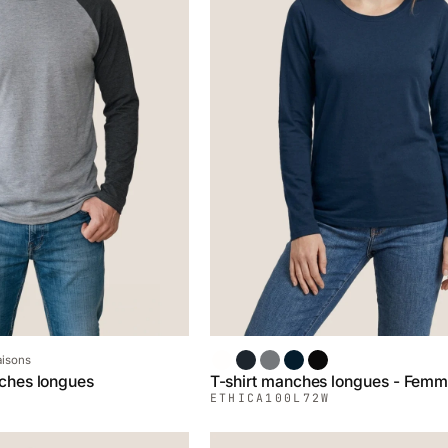
Blanc
Chiné Noir
Chiné Gris
Marin
Noir
aisons
nches longues
T-shirt manches longues - Fem
ETHICA
100L72W