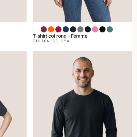
Blanc
Bordeaux
Orange
Rouge
Chiné Marin
Chiné Noir
Chiné Gris
Marin
Rose
Noir
Épinette
T-shirt col rond - Femme
ETHICA
100L2YW