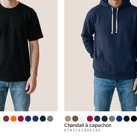
ans Teinture
Bordeaux
Orange
Rouge
Denim
Chiné Marin
Chiné Noir
Chiné Gris
Sable
Café
Sans Teinture
Rouge
Denim
Chiné Noir
Chiné Gris
Royal
Marin
No
Chandail à capuchon
tte
ETHICA
100515U