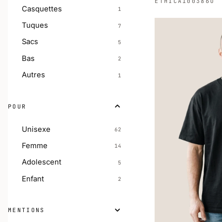
ETHICA
100386U
Casquettes
1
Tuques
7
Sacs
5
Bas
2
Autres
1
POUR
Unisexe
62
Femme
14
Adolescent
5
Enfant
2
MENTIONS