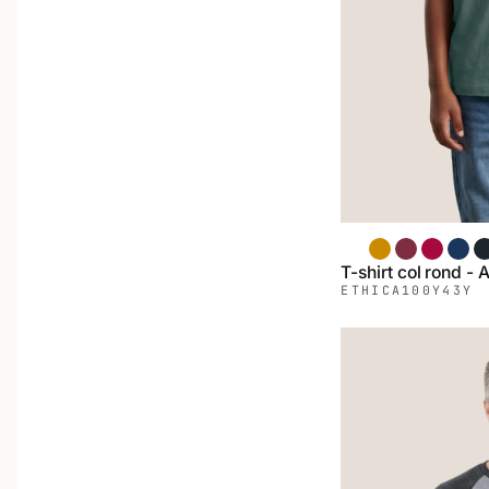
Blanc
Moutarde
Bordeaux
Rouge
Deni
C
T-shirt col rond -
ETHICA
100Y43Y