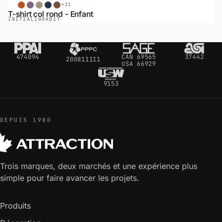
+
11
Blanc
Terracotta
Aubergine
Sable
Bleu Minuit
Café
T-shirt col rond - Enfant
INITIAL
100K01T
474094
CAN 69565
37442
200811111
USA 66929
9153
DEPUIS 1980
Trois marques, deux marchés et une expérience plus
simple pour faire avancer les projets.
Produits