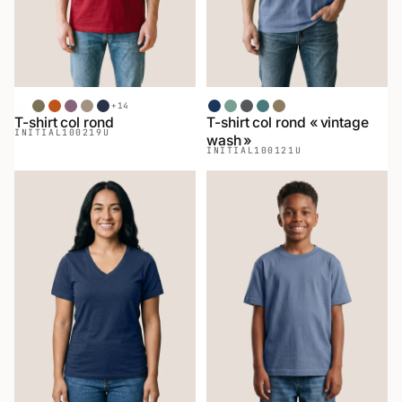
+
14
Blanc
Chiné Armée
Terracotta
Aubergine
Sable
Bleu Minuit
Denim
Sauge
Charcoal
Épinette
Cappuccino
T-shirt col rond
T-shirt col rond « vintage
INITIAL
100219U
wash »
INITIAL
100121U