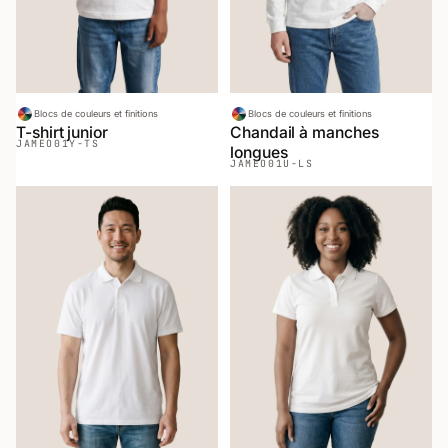
Blocs de couleurs et finitions
Blocs de couleurs et finitions
T-shirt junior
Chandail à manches
JAMEO
01Y-TS
longues
JAMEO
01U-LS