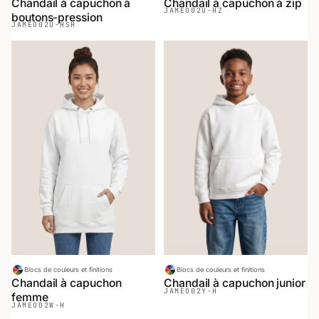
Chandail à capuchon à
Chandail à capuchon à zip
JAMEO
02U-HZ
boutons-pression
JAMEO
02U-HSH
Blocs de couleurs et finitions
Blocs de couleurs et finitions
Chandail à capuchon
Chandail à capuchon junior
JAMEO
02Y-H
femme
JAMEO
02W-H