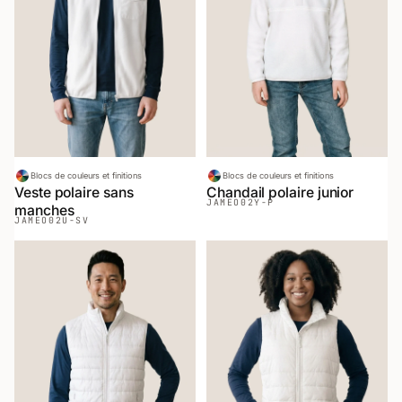
Blocs de couleurs et finitions
Blocs de couleurs et finitions
Veste polaire sans
Chandail polaire junior
JAMEO
02Y-P
manches
JAMEO
02U-SV