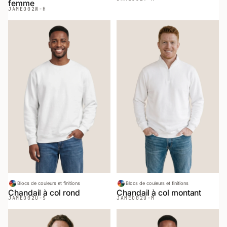
femme
JAMEO
02W-H
Blocs de couleurs et finitions
Blocs de couleurs et finitions
Chandail à col rond
Chandail à col montant
JAMEO
02U-S
JAMEO
02U-M