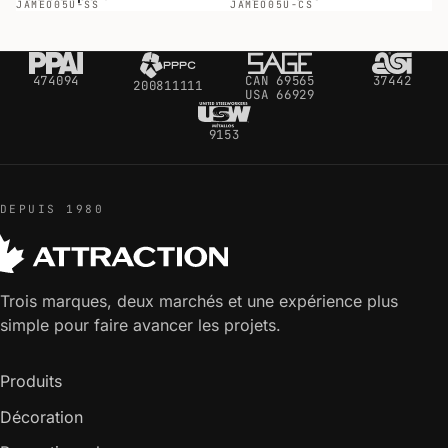
JAMEO
05U-SS
JAMEO
05U-CS
474094
CAN 69565
37442
200811111
USA 66929
9153
DEPUIS 1980
Trois marques, deux marchés et une expérience plus
simple pour faire avancer les projets.
Produits
Décoration