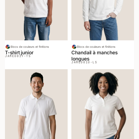
Blocs de couleurs et finitions
Blocs de couleurs et finitions
T-shirt junior
Chandail à manches
JAMEO
01Y-TS
longues
JAMEO
01U-LS