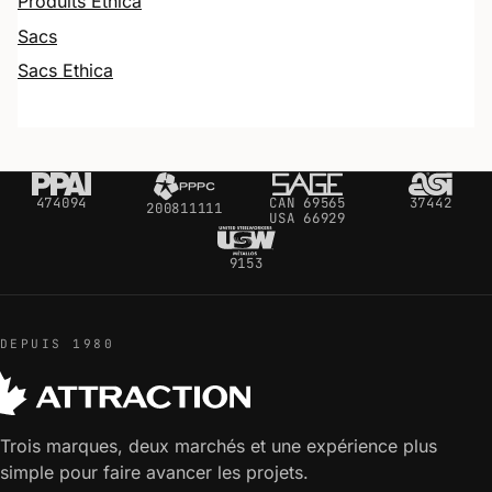
Produits Ethica
Sacs
Sacs Ethica
474094
CAN 69565
37442
200811111
USA 66929
9153
DEPUIS 1980
Trois marques, deux marchés et une expérience plus
simple pour faire avancer les projets.