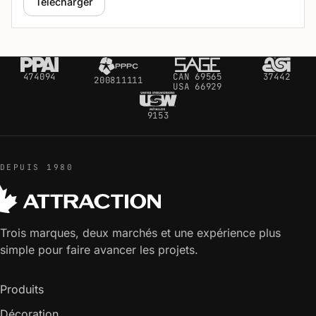
Télécharger
474094
CAN 69565
37442
200811111
USA 66929
9153
DEPUIS 1980
Trois marques, deux marchés et une expérience plus
simple pour faire avancer les projets.
Produits
Décoration