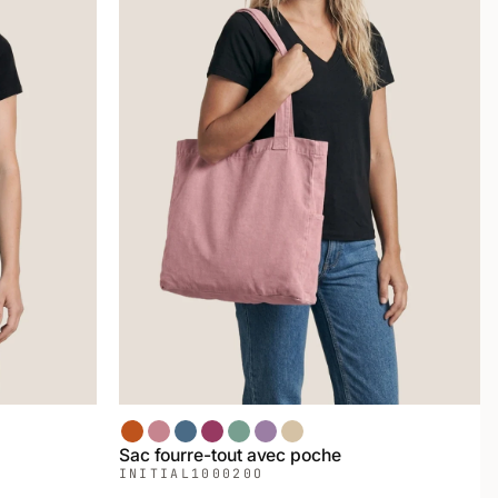
Terracotta
Rose 500C
Jeans
Framboise
Sauge
Lilas
Ivoire
Sac fourre-tout avec poche
INITIAL
100020O