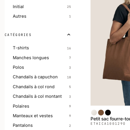
Initial
25
Autres
1
CATÉGORIES
T-shirts
16
Manches longues
7
Polos
3
Chandails à capuchon
18
Chandails à col rond
5
Chandails à col montant
3
Polaires
9
Naturel
Café
Noir
Manteaux et vestes
9
Petit sac fourre-to
ETHICA
100129O
Pantalons
2