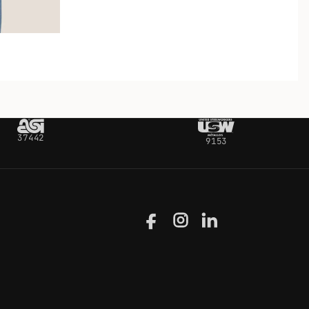
37442
9153
Facebook
Instagram
LinkedIn