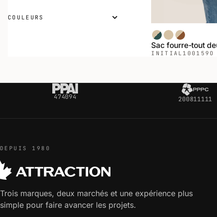
COULEURS
Ivoire / Forêt
Ivoire / Bleu M
Ivoire / Ca
Sac fourre-tout de
INITIAL
100159O
474094
200811111
DEPUIS 1980
Trois marques, deux marchés et une expérience plus
simple pour faire avancer les projets.