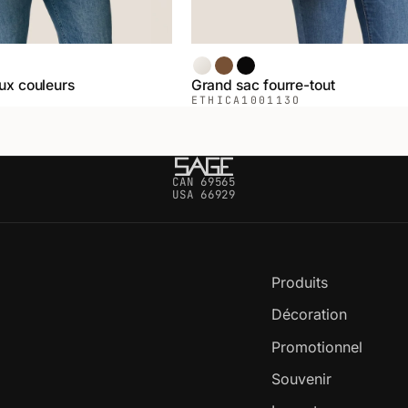
inuit
fé
Naturel
Café
Noir
ux couleurs
Grand sac fourre-tout
ETHICA
100113O
CAN 69565
USA 66929
Produits
Décoration
Promotionnel
Souvenir