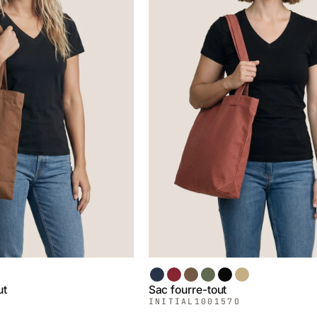
Bleu Minuit
Chili
Chocolat
Vert Armée
Noir
Blé
ut
Sac fourre-tout
INITIAL
100157O