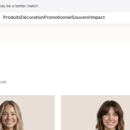
may be a better match.
Produits
Décoration
Promotionnel
Souvenir
Impact
acer