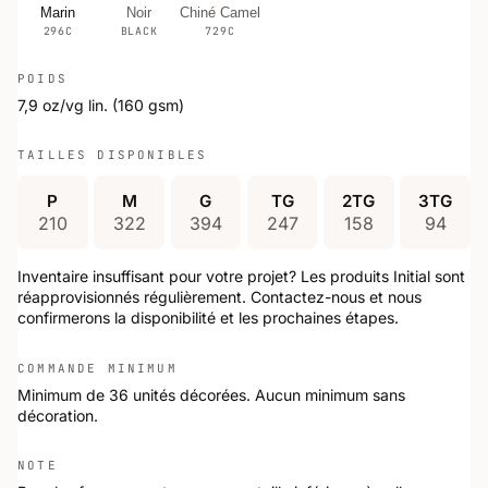
Marin
Noir
Chiné Camel
296C
BLACK
729C
POIDS
7,9 oz/vg lin. (160 gsm)
TAILLES DISPONIBLES
P
M
G
TG
2TG
3TG
210
322
394
247
158
94
Inventaire insuffisant pour votre projet? Les produits Initial sont
réapprovisionnés régulièrement. Contactez-nous et nous
confirmerons la disponibilité et les prochaines étapes.
COMMANDE MINIMUM
Minimum de 36 unités décorées. Aucun minimum sans
décoration.
NOTE