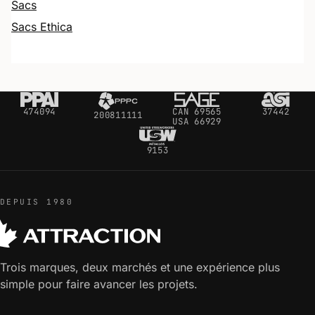
Sacs
Sacs Ethica
474094
CAN 69565
37442
200811111
USA 66929
9153
DEPUIS 1980
Trois marques, deux marchés et une expérience plus
simple pour faire avancer les projets.