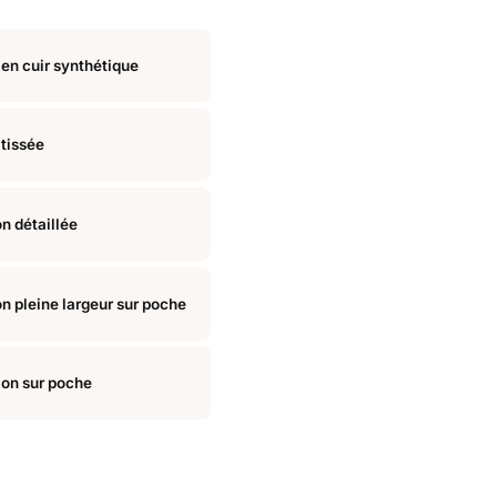
 en cuir synthétique
 tissée
n détaillée
n pleine largeur sur poche
ion sur poche