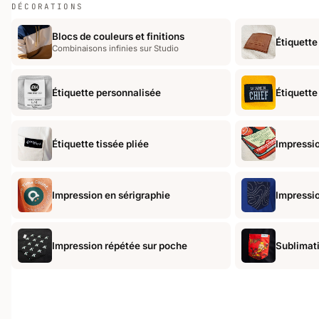
DÉCORATIONS
Blocs de couleurs et finitions
Étiquette
Combinaisons infinies sur Studio
Étiquette personnalisée
Étiquette
Étiquette tissée pliée
Impressio
Impression en sérigraphie
Impressio
Impression répétée sur poche
Sublimat