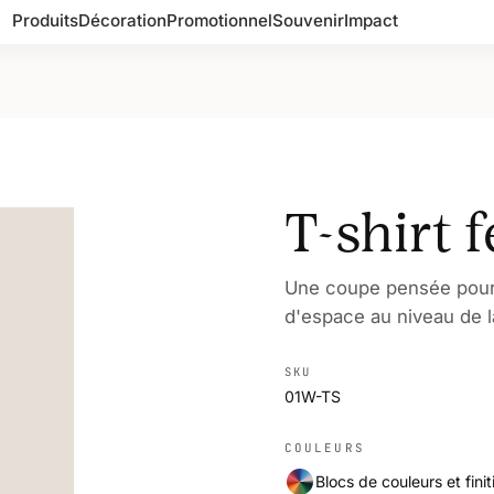
Produits
Décoration
Promotionnel
Souvenir
Impact
T-shirt
Une coupe pensée pour l
d'espace au niveau de l
SKU
01W-TS
COULEURS
Blocs de couleurs et finit