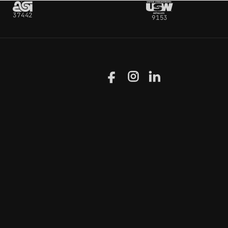
37442
9153
Facebook
Instagram
LinkedIn