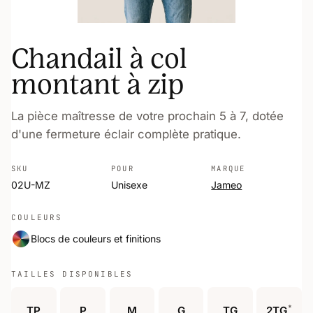
Chandail à col
montant à zip
La pièce maîtresse de votre prochain 5 à 7, dotée
d'une fermeture éclair complète pratique.
SKU
POUR
MARQUE
02U-MZ
Unisexe
Jameo
COULEURS
Blocs de couleurs et finitions
TAILLES DISPONIBLES
*
TP
P
M
G
TG
2TG