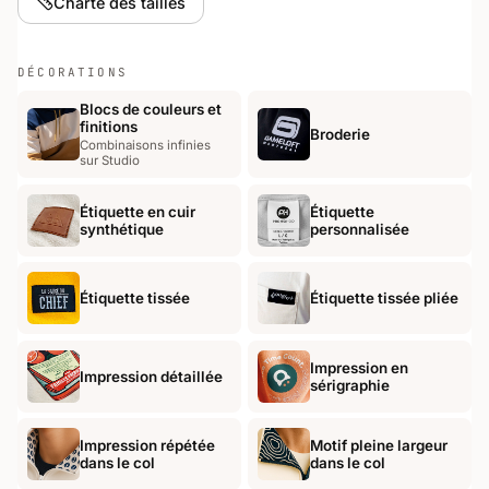
Charte des tailles
DÉCORATIONS
Blocs de couleurs et
finitions
Broderie
Combinaisons infinies
sur Studio
Étiquette en cuir
Étiquette
synthétique
personnalisée
Étiquette tissée
Étiquette tissée pliée
Impression en
Impression détaillée
sérigraphie
Impression répétée
Motif pleine largeur
dans le col
dans le col