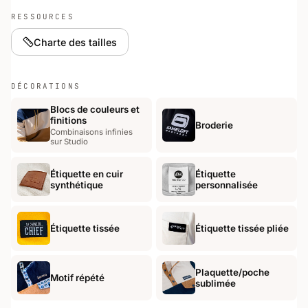
RESSOURCES
Charte des tailles
DÉCORATIONS
Blocs de couleurs et
finitions
Broderie
Combinaisons infinies
sur Studio
Étiquette en cuir
Étiquette
synthétique
personnalisée
Étiquette tissée
Étiquette tissée pliée
Plaquette/poche
Motif répété
sublimée