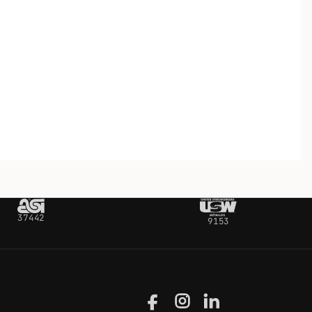
37442
9153
Facebook
Instagram
LinkedIn