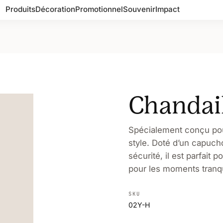
Produits
Décoration
Promotionnel
Souvenir
Impact
Chandail
Spécialement conçu pour
style. Doté d’un capuch
sécurité, il est parfait 
pour les moments tranqu
SKU
02Y-H