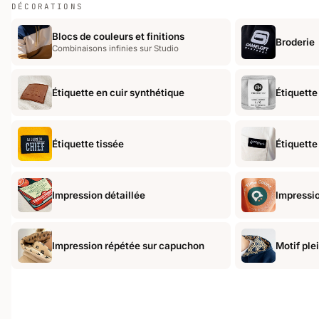
DÉCORATIONS
Blocs de couleurs et finitions
Broderie
Combinaisons infinies sur Studio
Étiquette en cuir synthétique
Étiquette
Étiquette tissée
Étiquette
Impression détaillée
Impressio
Impression répétée sur capuchon
Motif ple