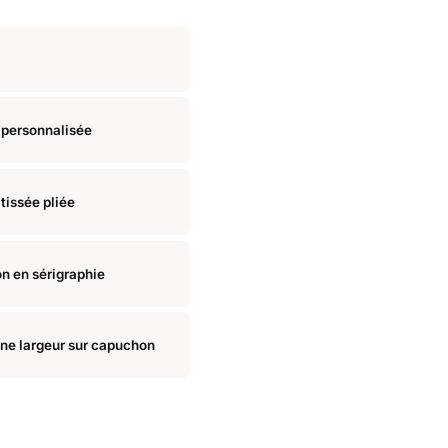
 personnalisée
 tissée pliée
n en sérigraphie
ine largeur sur capuchon