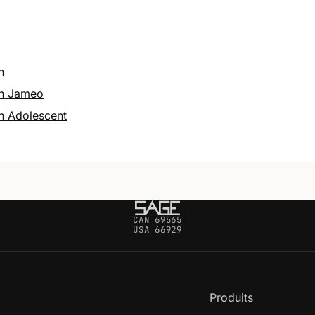
n
on Jameo
n Adolescent
CAN 69565
USA 66929
Produits