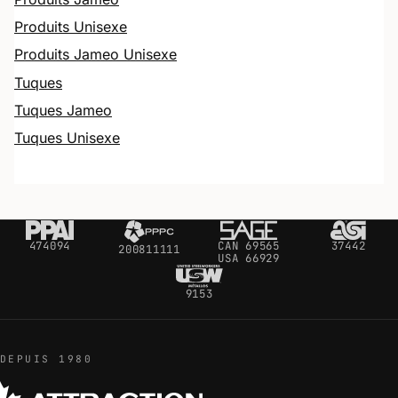
Produits Unisexe
Produits Jameo Unisexe
Tuques
Tuques Jameo
Tuques Unisexe
474094
CAN 69565
37442
200811111
USA 66929
9153
DEPUIS 1980