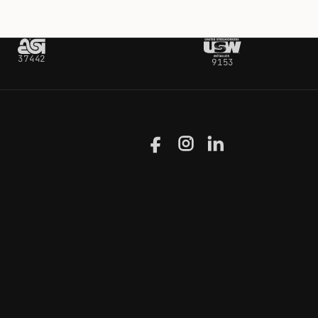
37442
9153
Facebook
Instagram
LinkedIn