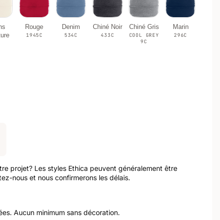
ns
Rouge
Denim
Chiné Noir
Chiné Gris
Marin
ture
1945C
534C
433C
COOL GREY
296C
9C
otre projet? Les styles Ethica peuvent généralement être
ez-nous et nous confirmerons les délais.
ées. Aucun minimum sans décoration.