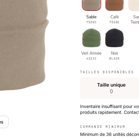
Sable
Café
Sa
Tein
7530C
7568C
Vert Armée
Noir
4223C
BLACK
TAILLES DISPONIBLES
Taille unique
0
Inventaire insuffisant pour v
produits rapidement. Contact
es
COMMANDE MINIMUM
Minimum de 36 unités décor