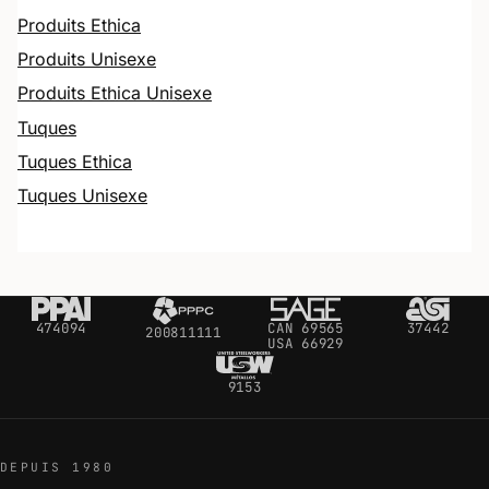
Produits Ethica
Produits Unisexe
Produits Ethica Unisexe
Tuques
Tuques Ethica
Tuques Unisexe
474094
CAN 69565
37442
200811111
USA 66929
9153
DEPUIS 1980