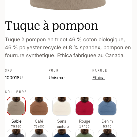
Tuque à pompon
Tuque à pompon en tricot 46 % coton biologique,
46 % polyester recyclé et 8 % spandex, pompon en
fourrure synthétique. Ethica fabriquée au Canada.
SKU
POUR
MARQUE
100018U
Unisexe
Ethica
COULEURS
Sable
Café
Sans
Rouge
Denim
Teinture
7530C
7568C
1945C
534C