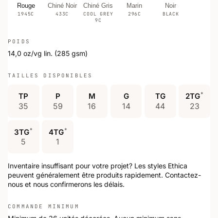
Rouge
Chiné Noir
Chiné Gris
Marin
Noir
1945C
433C
COOL GREY
296C
BLACK
9C
POIDS
14,0 oz/vg lin. (285 gsm)
TAILLES DISPONIBLES
*
TP
P
M
G
TG
2TG
35
59
16
14
44
23
*
*
3TG
4TG
5
1
Inventaire insuffisant pour votre projet? Les styles Ethica
peuvent généralement être produits rapidement. Contactez-
nous et nous confirmerons les délais.
COMMANDE MINIMUM