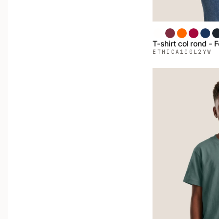
Blanc
Bordeaux
Orange
Rouge
Chin
C
T-shirt col rond -
ETHICA
100L2YW