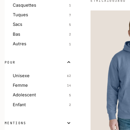
ETHICA
100386U
Casquettes
1
Tuques
7
Sacs
5
Bas
2
Autres
1
POUR
Unisexe
62
Femme
14
Adolescent
5
Enfant
2
MENTIONS