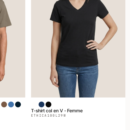
endrée
 Noir
avier
Brun Savane
Bleu Indigo
Marin
Blanc
Chiné Marin
Noir
T-shirt col en V - Femme
ETHICA
100L29W