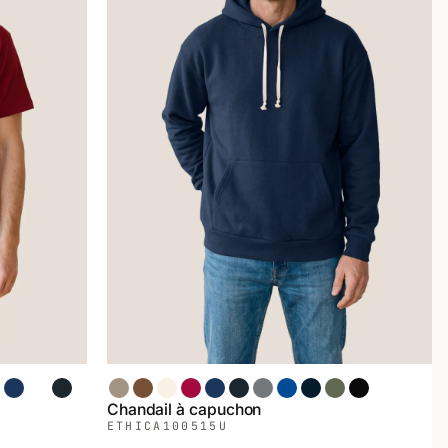
on
 Épinette
is Sport
Chiné Marin
Forêt
Chiné Noir
Sable
Café
Sans Teinture
Rouge
Denim
Chiné Noir
Chiné Gris
Royal
Marin
Vert Armée
Noir
Chandail à capuchon
ETHICA
100515U