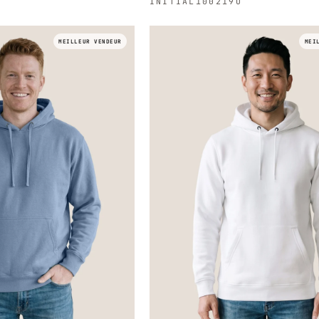
INITIAL
100219U
MEILLEUR VENDEUR
MEI