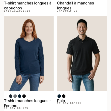
T-shirt manches longues à
Chandail à manches
capuchon
longues
INITIAL
100141U
JAMEO
01U-LS
Blanc
Chiné Noir
Chiné Gris
Marin
Noir
Marin
Noir
T-shirt manches longues -
Polo
ETHICA
100671U
Femme
ETHICA
100L72W