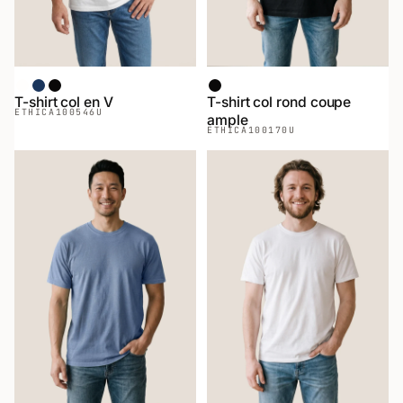
Blanc
Chiné Marin
Noir
Noir
T-shirt col en V
T-shirt col rond coupe
ETHICA
100546U
ample
ETHICA
100170U