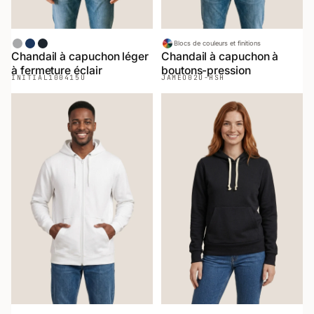
Gris Sport
Chiné Marin
Chiné Noir
Blocs de couleurs et finitions
Chandail à capuchon léger
Chandail à capuchon à
à fermeture éclair
boutons-pression
INITIAL
100415U
JAMEO
02U-HSH