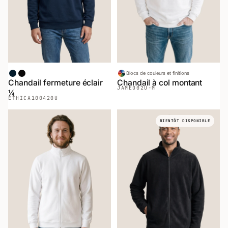
Marin
Noir
Blocs de couleurs et finitions
Chandail fermeture éclair
Chandail à col montant
JAMEO
02U-M
¼
ETHICA
100420U
BIENTÔT DISPONIBLE