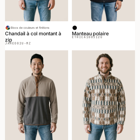
Blocs de couleurs et finitions
Noir
Chandail à col montant à
Manteau polaire
ETHICA
100312U
zip
JAMEO
02U-MZ