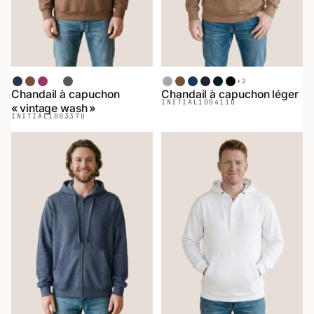
+
2
Bleu Minuit
Café
Framboise
Forêt
Charcoal
Gris Sport
Chiné Café
Chiné Marin
Chiné Noir
Marin
Noir
Chandail à capuchon
Chandail à capuchon léger
INITIAL
100411U
« vintage wash »
INITIAL
100337U