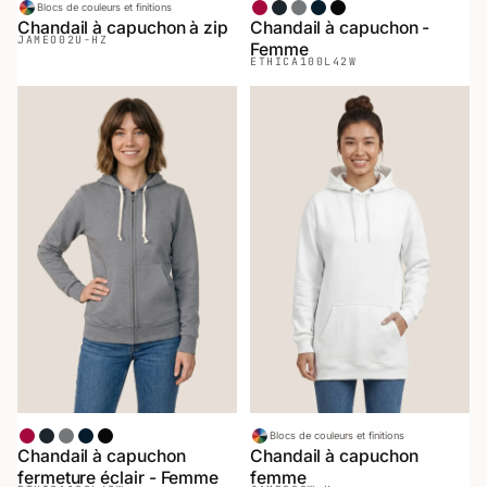
Blocs de couleurs et finitions
Rouge
Chiné Noir
Chiné Gris
Marin
Noir
Chandail à capuchon à zip
Chandail à capuchon -
JAMEO
02U-HZ
Femme
ETHICA
100L42W
Rouge
Chiné Noir
Chiné Gris
Marin
Noir
Blocs de couleurs et finitions
Chandail à capuchon
Chandail à capuchon
fermeture éclair - Femme
femme