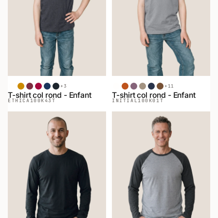
+
3
+
11
Blanc
Moutarde
Bordeaux
Rouge
Denim
Chiné Noir
Blanc
Terracotta
Aubergine
Sable
Bleu Minuit
Café
T-shirt col rond - Enfant
T-shirt col rond - Enfant
ETHICA
100K43T
INITIAL
100K01T